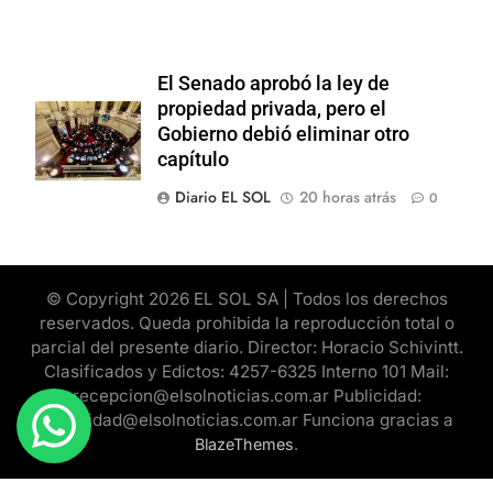
El Senado aprobó la ley de
propiedad privada, pero el
Gobierno debió eliminar otro
capítulo
Diario EL SOL
20 horas atrás
0
© Copyright 2026 EL SOL SA | Todos los derechos
reservados. Queda prohibida la reproducción total o
parcial del presente diario. Director: Horacio Schivintt.
Clasificados y Edictos: 4257-6325 Interno 101 Mail:
recepcion@elsolnoticias.com.ar Publicidad:
publicidad@elsolnoticias.com.ar Funciona gracias a
.
BlazeThemes