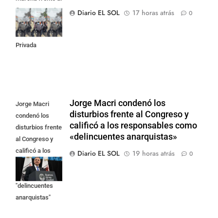
Congreso contra
Diario EL SOL
17 horas atrás
0
la Ley de
Propiedad
Privada
Jorge Macri condenó los
Jorge Macri
disturbios frente al Congreso y
condenó los
calificó a los responsables como
disturbios frente
«delincuentes anarquistas»
al Congreso y
calificó a los
Diario EL SOL
19 horas atrás
0
responsables
como
"delincuentes
anarquistas"