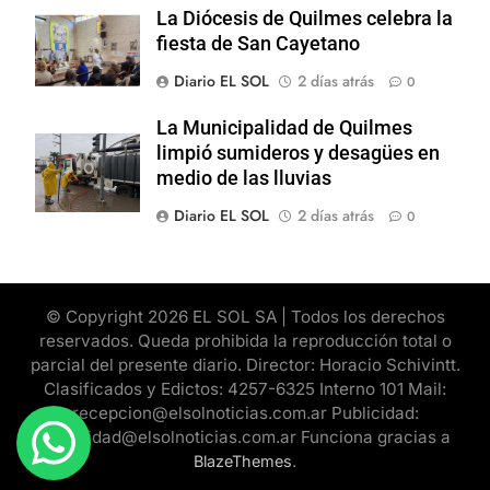
La Diócesis de Quilmes celebra la
fiesta de San Cayetano
Diario EL SOL
2 días atrás
0
La Municipalidad de Quilmes
limpió sumideros y desagües en
medio de las lluvias
Diario EL SOL
2 días atrás
0
© Copyright 2026 EL SOL SA | Todos los derechos
reservados. Queda prohibida la reproducción total o
parcial del presente diario. Director: Horacio Schivintt.
Clasificados y Edictos: 4257-6325 Interno 101 Mail:
recepcion@elsolnoticias.com.ar Publicidad:
publicidad@elsolnoticias.com.ar Funciona gracias a
.
BlazeThemes