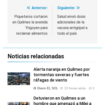
Anterior:
Siguiente:
Navegación
de
Piqueteros cortaron
Salud envió dosis
en Quilmes la avenida
adicionales de la
entradas
Yrigoyen para
vacuna antigripal a
reclamar alimentos
todo el país
Noticias relacionadas
Alerta naranja en Quilmes por
tormentas severas y fuertes
ráfagas de viento
Diario EL SOL
13 horas atrás
0
Detuvieron en Quilmes a un
hombre que amenazó a Milei a