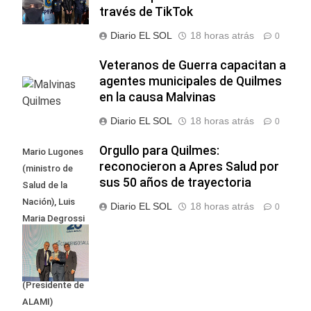
través de TikTok
Diario EL SOL
18 horas atrás
0
Veteranos de Guerra capacitan a
agentes municipales de Quilmes
en la causa Malvinas
Diario EL SOL
18 horas atrás
0
Orgullo para Quilmes:
Mario Lugones
reconocieron a Apres Salud por
(ministro de
sus 50 años de trayectoria
Salud de la
Nación), Luis
Diario EL SOL
18 horas atrás
0
Maria Degrossi
(Presidente de
Apres Salud) y
Cristian Mazza
(Presidente de
ALAMI)