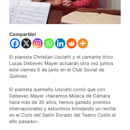
gratuita
Vozinha fue presentado
como nuevo refuerzo de
Colo Colo y promete dar
22 Horas Atrás
pelea por el arco
Los bonos y ADR
argentinos cerraron en baja
Compartilo!
y el riesgo país volvió a
23 Horas Atrás
subir
Argentina respondió a Brasil
tras la rebaja diplomática y
atribuyó la medida a
1 Día Atrás
El pianista Christian Usciatti y el cantante lírico
diferencias ideológicas
Cómo estará el clima
Lucas Debevec Mayer actuarán otra vez juntos
en Buenos Aires este
este viernes 5 de junio en el Club Social de
miércoles 5 de
1 Día Atrás
Quilmes.
agosto: vuelve el frío
polar al AMBA
El pianista quilmeño Usciatti contó que con
Debevec Mayer «hacemos Música de Cámara
hace más de 30 años, hemos ganado premios
internacionales y estuvimos brindando un recital
en el Ciclo del Salón Dorado del Teatro Colón el
año pasado».