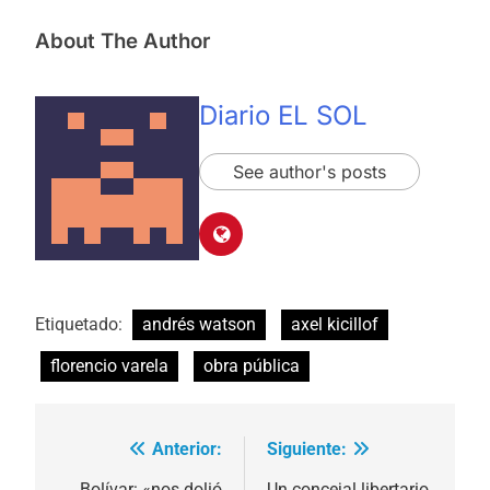
About The Author
Diario EL SOL
See author's posts
Etiquetado:
andrés watson
axel kicillof
florencio varela
obra pública
Anterior:
Siguiente:
Navegación
Bolívar: «nos dolió
Un concejal libertario