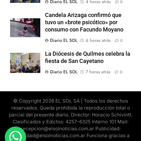
Diario EL SOL
4 horas atrás
0
Candela Arizaga confirmó que
tuvo un «brote psicótico» por
consumo con Facundo Moyano
Diario EL SOL
6 horas atrás
0
La Diócesis de Quilmes celebra la
fiesta de San Cayetano
Diario EL SOL
7 horas atrás
0
© Copyright 2026 EL SOL SA | Todos los derechos
reservados. Queda prohibida la reproducción total o
parcial del presente diario. Director: Horacio Schivintt.
Clasificados y Edictos: 4257-6325 Interno 101 Mail:
recepcion@elsolnoticias.com.ar Publicidad:
publicidad@elsolnoticias.com.ar Funciona gracias a