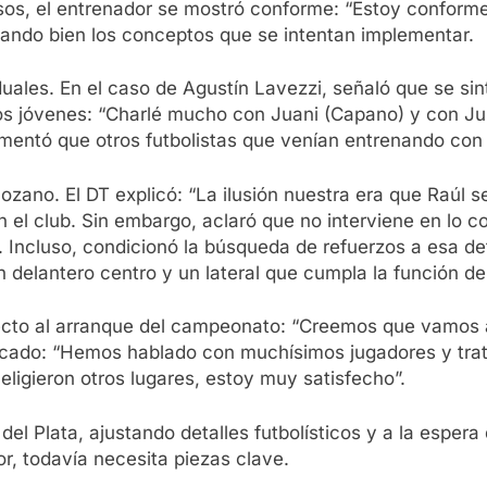
os, el entrenador se mostró conforme: “Estoy conforme 
lando bien los conceptos que se intentan implementar.
viduales. En el caso de Agustín Lavezzi, señaló que se 
os jóvenes: “Charlé mucho con Juani (Capano) y con Juli
 lamentó que otros futbolistas que venían entrenando con
Lozano. El DT explicó: “La ilusión nuestra era que Raúl 
 el club. Sin embargo, aclaró que no interviene en lo con
 Incluso, condicionó la búsqueda de refuerzos a esa de
n delantero centro y un lateral que cumpla la función de 
cto al arranque del campeonato: “Creemos que vamos a l
ercado: “Hemos hablado con muchísimos jugadores y tra
eligieron otros lugares, estoy muy satisfecho”.
el Plata, ajustando detalles futbolísticos y a la espera
r, todavía necesita piezas clave.