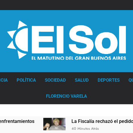
Diario EL SOL
CIA
POLÍTICA
SOCIEDAD
SALUD
DEPORTES
Q
FLORENCIO VARELA
La Fiscalía rechazó el pedido para suspender el juicio contra
40 Minutos Atrás