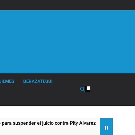
UILMES
BERAZATEGUI
 Pity Alvarez
67 barrios full LED en Florencio 
2 Horas Atrás