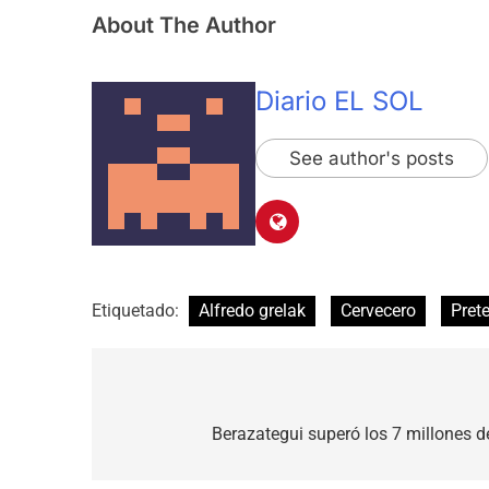
About The Author
Diario EL SOL
See author's posts
Etiquetado:
Alfredo grelak
Cervecero
Pret
Navegación
de
Berazategui superó los 7 millones de
entradas