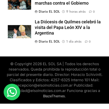
marchas contra el Gobierno
Diario EL SOL
9 horas atrás
0
La Diócesis de Quilmes celebró la
visita del Papa León XIV a la
Argentina
Diario EL SOL
1 día atrás
0
© Copyright 2026 EL SOL SA | Todos los derechos
reservados. Queda prohibida la reproducción total o
parcial del presente diario. Director: Horacio Schivintt.
Clasificados y Edictos: 4257-6325 Interno 101 Mail:
recepcion@elsolnoticias.com.ar Publicidad:
publicidad@elsolnoticias.com.ar Funciona gracias a
.
BlazeThemes