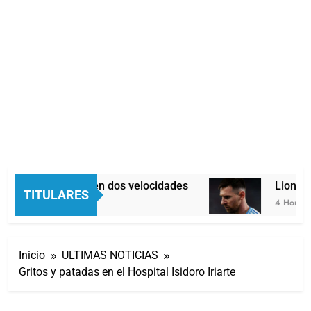
Economía en dos velocidades
Lionel M
TITULARES
3 Horas Atrás
4 Horas At
Inicio
ULTIMAS NOTICIAS
Gritos y patadas en el Hospital Isidoro Iriarte