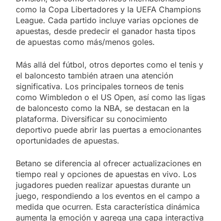
como la Copa Libertadores y la UEFA Champions
League. Cada partido incluye varias opciones de
apuestas, desde predecir el ganador hasta tipos
de apuestas como más/menos goles.
Más allá del fútbol, ​​​​otros deportes como el tenis y
el baloncesto también atraen una atención
significativa. Los principales torneos de tenis
como Wimbledon o el US Open, así como las ligas
de baloncesto como la NBA, se destacan en la
plataforma. Diversificar su conocimiento
deportivo puede abrir las puertas a emocionantes
oportunidades de apuestas.
Betano se diferencia al ofrecer actualizaciones en
tiempo real y opciones de apuestas en vivo. Los
jugadores pueden realizar apuestas durante un
juego, respondiendo a los eventos en el campo a
medida que ocurren. Esta característica dinámica
aumenta la emoción y agrega una capa interactiva