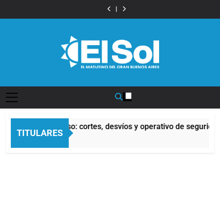
severas
debate
Saltar
proyecto
cortes,
fuertes
proyecto
cortes,
y
el
sobre
desvíos
ráfagas
sobre
desvíos
fuertes
proyecto
al
propiedad
y
de
propiedad
y
ráfagas
sobre
contenido
privada
operativo
viento:
privada
operativo
de
propiedad
con
de
más
con
de
viento:
privada
foco
seguridad
de
foco
seguridad
más
con
en
por
10
en
por
de
foco
los
la
provincias
los
la
10
en
desalojos
protesta
bajo
desalojos
protesta
provincias
los
contra
alerta
contra
bajo
desalojos
Diario EL SOL
la
meteorológica
la
alerta
reforma
reforma
meteorológica
de
de
la
la
Ley
Ley
de
de
rcha al Congreso: cortes, desvíos y operativo de seguridad por
TITULARES
Tierras
Tierras
 Minutos Atrás