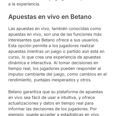
a la experiencia.
Apuestas en vivo en Betano
Las apuestas en vivo, también conocidas como
apuestas en vivo, son una de las funciones más
interesantes que Betano ofrece a sus usuarios.
Esta opción permite a los jugadores realizar
apuestas mientras un juego o partido aún está en
curso, lo que crea una experiencia de apuestas
dinámica e interactiva. Al tomar decisiones en
tiempo real, los jugadores pueden responder al
impulso cambiante del juego, como cambios en el
rendimiento, puntajes inesperados y otros.
Betano garantiza que su plataforma de apuestas
en vivo sea fácil de usar e intuitiva, y ofrece
actualizaciones y datos en tiempo real para
informar las decisiones de los jugadores. Por
ejemplo, puede acceder a estadísticas en vivo,