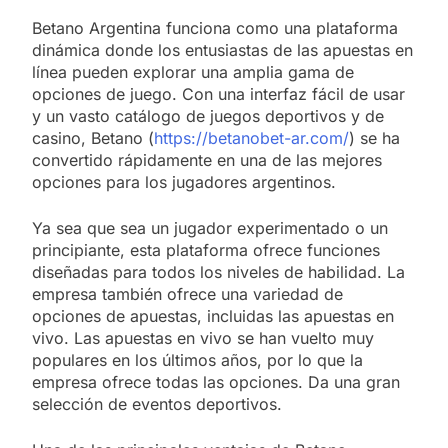
Betano Argentina funciona como una plataforma
dinámica donde los entusiastas de las apuestas en
línea pueden explorar una amplia gama de
opciones de juego. Con una interfaz fácil de usar
y un vasto catálogo de juegos deportivos y de
casino, Betano (
https://betanobet-ar.com/
) se ha
convertido rápidamente en una de las mejores
opciones para los jugadores argentinos.
Ya sea que sea un jugador experimentado o un
principiante, esta plataforma ofrece funciones
diseñadas para todos los niveles de habilidad. La
empresa también ofrece una variedad de
opciones de apuestas, incluidas las apuestas en
vivo. Las apuestas en vivo se han vuelto muy
populares en los últimos años, por lo que la
empresa ofrece todas las opciones. Da una gran
selección de eventos deportivos.