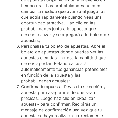
tiempo real. Las probabilidades pueden
cambiar a medida que avanza el juego, así
que actúa rápidamente cuando veas una
oportunidad atractiva. Haz clic en las
probabilidades junto a la apuesta que
deseas realizar y se agregará a tu boleto de
apuestas;
Personaliza tu boleto de apuestas. Abre el
boleto de apuestas donde puedes ver las
apuestas elegidas. Ingresa la cantidad que
deseas apostar. Betano calculará
automáticamente tus ganancias potenciales
en función de la apuesta y las
probabilidades actuales;
Confirma tu apuesta. Revisa tu selección y
apuesta para asegurarte de que sean
precisas. Luego haz clic en «Realizar
apuesta» para confirmar. Recibirás un
mensaje de confirmación una vez que tu
apuesta se haya realizado correctamente.