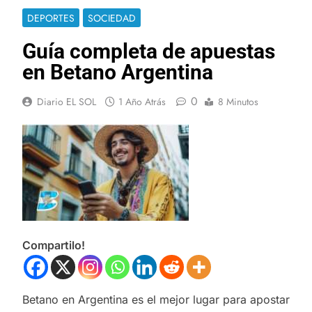
DEPORTES
SOCIEDAD
Guía completa de apuestas
en Betano Argentina
0
Diario EL SOL
1 Año Atrás
8 Minutos
Compartilo!
Betano en Argentina es el mejor lugar para apostar