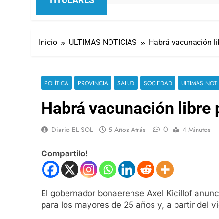
TITULARES
Inicio
ULTIMAS NOTICIAS
Habrá vacunación lib
POLÍTICA
PROVINCIA
SALUD
SOCIEDAD
ULTIMAS NOTI
Habrá vacunación libre p
0
Diario EL SOL
5 Años Atrás
4 Minutos
Compartilo!
El gobernador bonaerense Axel Kicillof anunci
para los mayores de 25 años y, a partir del v