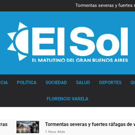
Marcha al Congreso: cor
pr
Tormentas severas y fuertes 
Senado debate el proye
Marcha al Congreso: cor
pr
Tormentas severas y fuertes 
Senado debate el proye
Diario EL SOL
CIA
POLÍTICA
SOCIEDAD
SALUD
DEPORTES
Q
FLORENCIO VARELA
Tormentas severas y fuertes ráfagas de viento: más
1 Hora Atrás