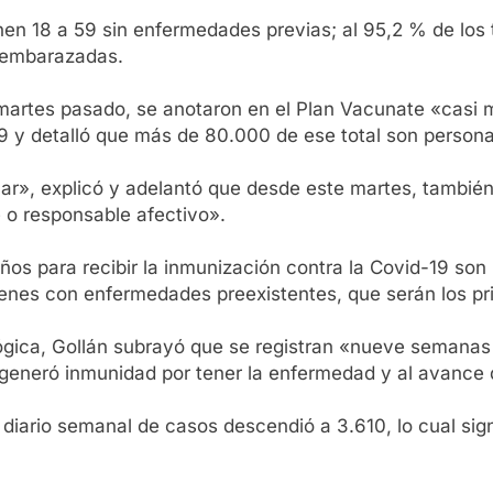
n 18 a 59 sin enfermedades previas; al 95,2 % de los t
s embarazadas.
martes pasado, se anotaron en el Plan Vacunate «casi m
19 y detalló que más de 80.000 de ese total son person
r», explicó y adelantó que desde este martes, también
 o responsable afectivo».
años para recibir la inmunización contra la Covid-19 so
venes con enfermedades preexistentes, que serán los pr
iológica, Gollán subrayó que se registran «nueve seman
e generó inmunidad por tener la enfermedad y al avanc
 diario semanal de casos descendió a 3.610, lo cual sig