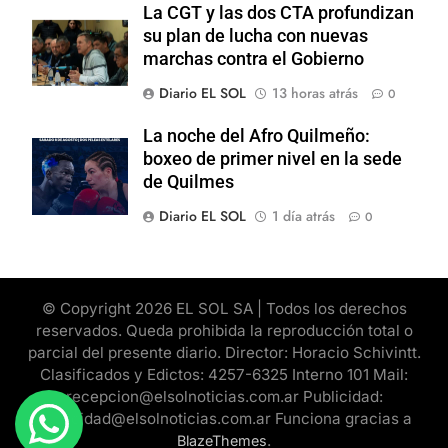
La CGT y las dos CTA profundizan
su plan de lucha con nuevas
marchas contra el Gobierno
Diario EL SOL
13 horas atrás
0
La noche del Afro Quilmeño:
boxeo de primer nivel en la sede
de Quilmes
Diario EL SOL
1 día atrás
0
© Copyright 2026 EL SOL SA | Todos los derechos
reservados. Queda prohibida la reproducción total o
parcial del presente diario. Director: Horacio Schivintt.
Clasificados y Edictos: 4257-6325 Interno 101 Mail:
recepcion@elsolnoticias.com.ar Publicidad:
publicidad@elsolnoticias.com.ar Funciona gracias a
.
BlazeThemes