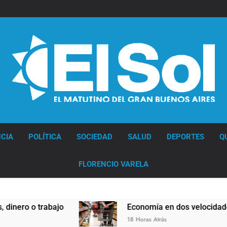
Diario EL SOL
CIA
POLÍTICA
SOCIEDAD
SALUD
DEPORTES
Q
FLORENCIO VARELA
trabajo
Economía en dos velocidades
18 Horas Atrás