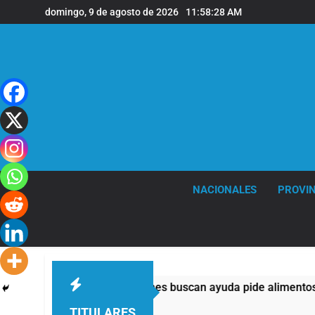
Saltar
domingo, 9 de agosto de 2026
11:58:29 AM
al
contenido
NACIONALES
PROVIN
asi la mitad de quienes buscan ayuda pide alimentos, dinero o 
TITULARES