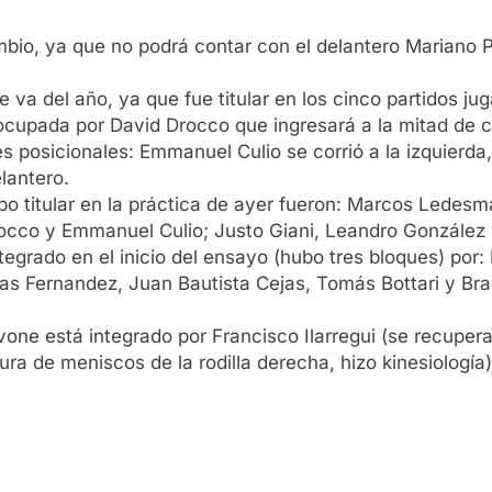
mbio, ya que no podrá contar con el delantero Mariano 
 va del año, ya que fue titular en los cinco partidos ju
ocupada por David Drocco que ingresará a la mitad de 
s posicionales: Emmanuel Culio se corrió a la izquierd
lantero.
ipo titular en la práctica de ayer fueron: Marcos Lede
rocco y Emmanuel Culio; Justo Giani, Leandro González 
tegrado en el inicio del ensayo (hubo tres bloques) por:
as Fernandez, Juan Bautista Cejas, Tomás Bottari y B
ne está integrado por Francisco Ilarregui (se recupera
ura de meniscos de la rodilla derecha, hizo kinesiologí