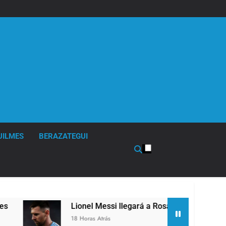
UILMES
BERAZATEGUI
Lionel Messi llegará a Rosario para despedir a su pa
18 Horas Atrás