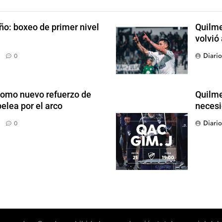
ño: boxeo de primer nivel
Quilme
volvió
Diari
0
como nuevo refuerzo de
Quilme
elea por el arco
necesi
Diari
0