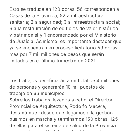
cada 7 de agosto y
1 Día Atrás
qué representa para
El Senado aprobó la
Esto se traduce en 120 obras, 56 corresponden a
los argentinos
ley de propiedad
Casas de la Provincia; 52 a infraestructura
privada, pero el
sanitaria; 2 a seguridad; 3 a infraestructura social;
1 Día Atrás
Gobierno debió
Incidentes frente al
6 a la restauración de edificios de valor histórico
eliminar otro capítulo
Congreso durante la
y patrimonial y 1 encomendada por el Ministerio
protesta contra la
de Justicia. Asimismo, es importante destacar que
2 Días Atrás
Ley de Propiedad
La Fiscalía rechazó el
ya se encuentran en proceso licitatorio 59 obras
Privada: hubo
pedido para
más por 7 mil millones de pesos que serán
detenidos y
suspender el juicio
licitadas en el último trimestre de 2021.
2 Días Atrás
enfrentamientos
contra Pity Alvarez
67 barrios full LED en
Florencio Varela
2 Días Atrás
Los trabajos beneficiarán a un total de 4 millones
El temporal se
de personas y generarán 10 mil puestos de
despide del AMBA:
trabajo en 66 municipios.
cuándo dejará de
2 Días Atrás
Sobre los trabajos llevados a cabo, el Director
llover y llega una ola
Kicillof marchó
Provincial de Arquitectura, Rodolfo Macera,
de frío con mínimas
contra la Ley de
destacó que «desde que llegamos a la gestión
cercanas a 1°C
Propiedad Privada de
2 Días Atrás
pusimos en marcha y terminamos 150 obras, 125
Milei
Renunció el
de ellas para el sistema de salud de la Provincia.
subsecretario de