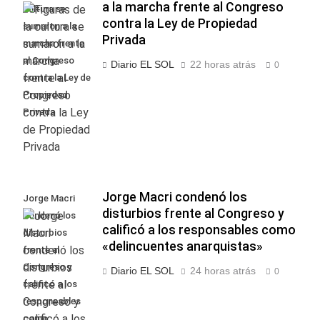
a la marcha frente al Congreso
cultura se
contra la Ley de Propiedad
sumaron a la
Privada
marcha frente
al Congreso
Diario EL SOL
22 horas atrás
0
contra la Ley de
Propiedad
Privada
Jorge Macri condenó los
Jorge Macri
disturbios frente al Congreso y
condenó los
calificó a los responsables como
disturbios
«delincuentes anarquistas»
frente al
Congreso y
Diario EL SOL
24 horas atrás
0
calificó a los
responsables
como