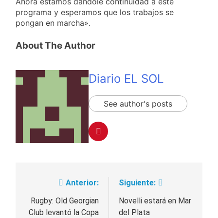
Ahora estamos dándole continuidad a este
Seguridad de
2 Días Atrás
programa y esperamos que los trabajos se
Quilmes, Hernán
Candela Arizaga
pongan en marcha».
Ocampo, tras la
confirmó que tuvo un
difusión de chats
«brote psicótico» por
2 Días Atrás
privados
About The Author
consumo con
La Libertad Avanza
Facundo Moyano
consiguió la mayoría
y rechazó el pedido
2 Días Atrás
Diario EL SOL
del peronismo de
Masiva movilización
girar el proyecto a
al Congreso contra el
comisión
proyecto oficial de
See author's posts
2 Días Atrás
Ley de Propiedad
Privada
Anterior:
Siguiente:
Navegación
de
Rugby: Old Georgian
Novelli estará en Mar
Club levantó la Copa
del Plata