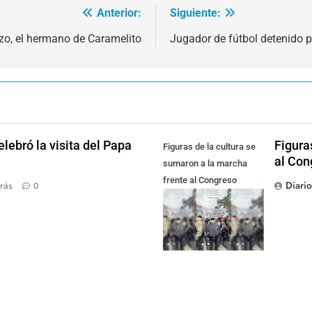
Anterior:
Siguiente:
izo, el hermano de Caramelito
Jugador de fútbol detenido 
lebró la visita del Papa
Figura
Figuras de la cultura se
al Con
sumaron a la marcha
frente al Congreso
Diari
rás
0
contra la Ley de
Propiedad Privada