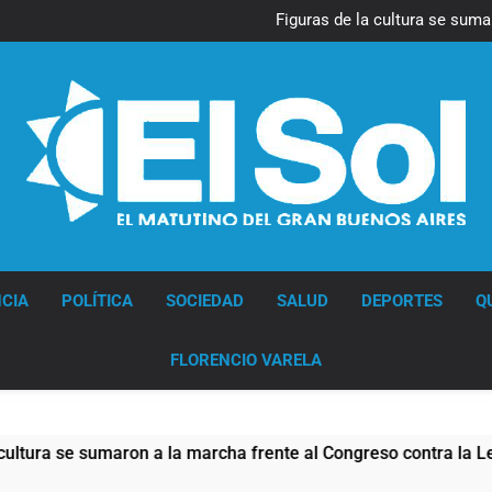
La Diócesis de Quilmes celebr
Figuras de la cultura se suma
Nueva jornada negativa para 
en Wall Street y el
Jorge Macri condenó los d
res
La Diócesis de Quilmes celebr
Figuras de la cultura se suma
Nueva jornada negativa para 
en Wall Street y el
Jorge Macri condenó los d
res
Diario EL SOL
CIA
POLÍTICA
SOCIEDAD
SALUD
DEPORTES
Q
FLORENCIO VARELA
se sumaron a la marcha frente al Congreso contra la Ley de Pr