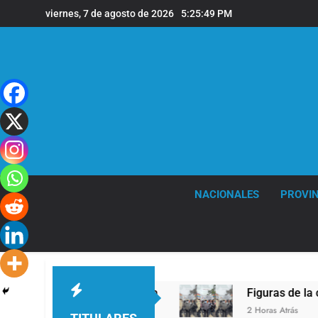
Saltar
viernes, 7 de agosto de 2026
5:25:50 PM
al
contenido
NACIONALES
PROVIN
León XIV a la Argentina
Figuras de la cultura 
2 Horas Atrás