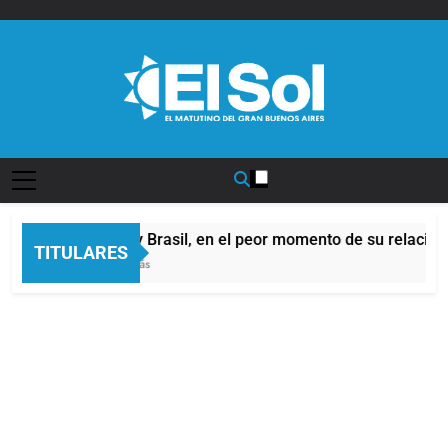
Saltar
al
contenido
Diario EL SOL
Argentina y Brasil, en el peor momento de su relación
TITULARES
53 Minutos Atrás