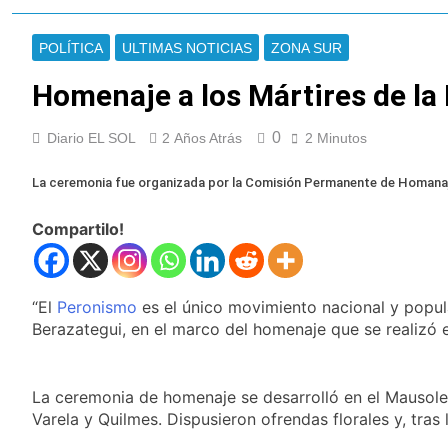
Berazategui y
Se notificaron 21
Quilmes
nuevos casos de la
POLÍTICA
ULTIMAS NOTICIAS
ZONA SUR
fiebre chikungunya en
10 Horas Atrás
el país
Las vacaciones de
Homenaje a los Mártires de la
invierno se
disfrutaron en
11 Horas Atrás
0
Diario EL SOL
2 Años Atrás
2 Minutos
familia
Berazategui será
sede del Festival de
La ceremonia fue organizada por la Comisión Permanente de Homanaj
Cine de la India 2026
13 Horas Atrás
con entrada libre y
Vozinha fue
gratuita
Compartilo!
presentado como
nuevo refuerzo de
13 Horas Atrás
Colo Colo y promete
Los bonos y ADR
dar pelea por el arco
argentinos cerraron
“El
Peronismo
es el único movimiento nacional y popula
en baja y el riesgo
Berazategui, en el marco del homenaje que se realizó e
14 Horas Atrás
país volvió a subir
Argentina respondió
a Brasil tras la rebaja
diplomática y
15 Horas Atrás
La ceremonia de homenaje se desarrolló en el Mausoleo
atribuyó la medida a
Cómo estará el clima
Varela y Quilmes. Dispusieron ofrendas florales y, tras
diferencias
en Buenos Aires este
ideológicas