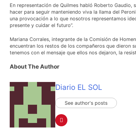
miércoles 5 de
16 Horas Atrás
En representación de Quilmes habló Roberto Gaudio, s
agosto: vuelve el frío
Confirmaron la visita
hacer para seguir manteniendo viva la llama del Peronis
polar al AMBA
del papa León XIV a la
una provocación a lo que nosotros representamos ideol
Argentina
16 Horas Atrás
presente y cuidar el futuro”.
Quilmes recibe a
Gimnasia de Jujuy con
Mariana Corrales, integrante de la Comisión de Homen
la necesidad de volver
17 Horas Atrás
encuentran los restos de los compañeros que dieron s
al triunfo
Caso Loan: crecen
tenemos con el mensaje que ellos nos dejaron, la resist
las críticas al fiscal
por presuntas
1 Día Atrás
About The Author
contradicciones en la
investigación
Diario EL SOL
See author's posts