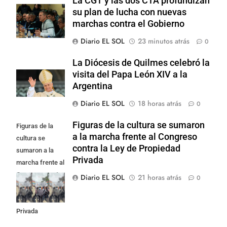
La CGT y las dos CTA profundizan
su plan de lucha con nuevas
marchas contra el Gobierno
Diario EL SOL
23 minutos atrás
0
La Diócesis de Quilmes celebró la
visita del Papa León XIV a la
Argentina
Diario EL SOL
18 horas atrás
0
Figuras de la cultura se sumaron
Figuras de la
a la marcha frente al Congreso
cultura se
contra la Ley de Propiedad
sumaron a la
Privada
marcha frente al
Congreso contra
Diario EL SOL
21 horas atrás
0
la Ley de
Propiedad
Privada