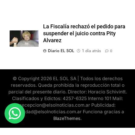
La Fiscalía rechazó el pedido para
suspender el juicio contra Pity
Alvarez
Diario EL SOL
1 día atrás
0
© Copyright 2026 EL SOL SA | Todos los derechos
reservados. Queda prohibida la reproducción total o
parcial del presente diario. Director: Horacio Schivintt.
Clasificados y Edictos: 4257-6325 Interno 101 Mail:
recepcion@elsolnoticias.com.ar Publicidad:
publicidad@elsolnoticias.com.ar Funciona gracias a
.
BlazeThemes