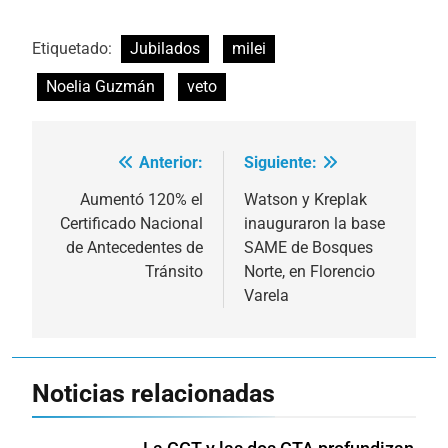
Etiquetado:
Jubilados
milei
Noelia Guzmán
veto
Anterior:
Siguiente:
Navegación
de
Aumentó 120% el
Watson y Kreplak
Certificado Nacional
inauguraron la base
entradas
de Antecedentes de
SAME de Bosques
Tránsito
Norte, en Florencio
Varela
Noticias relacionadas