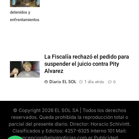
Privada: hubo
detenidos y
enfrentamientos
La Fiscalía rechazó el pedido para
suspender el juicio contra Pity
Alvarez
Diario EL SOL
1 día atrás
0
© Copyright 2026 EL SOL SA | Todos los derechos
reservados. Queda prohibida la reproducción total o
parcial del presente diario. Director: Horacio Schivintt.
Clasificados y Edictos: 4257-6325 Interno 101 Mail:
recepcion@elsolnoticias.com.ar Publicidad: