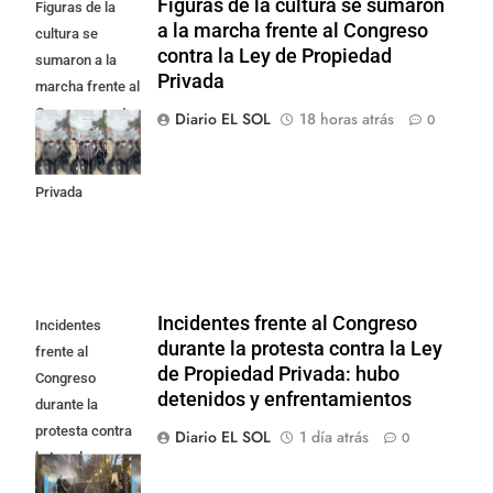
Figuras de la cultura se sumaron
Figuras de la
a la marcha frente al Congreso
cultura se
contra la Ley de Propiedad
sumaron a la
Privada
marcha frente al
Congreso contra
Diario EL SOL
18 horas atrás
0
la Ley de
Propiedad
Privada
Incidentes frente al Congreso
Incidentes
durante la protesta contra la Ley
frente al
de Propiedad Privada: hubo
Congreso
detenidos y enfrentamientos
durante la
protesta contra
Diario EL SOL
1 día atrás
0
la Ley de
Propiedad