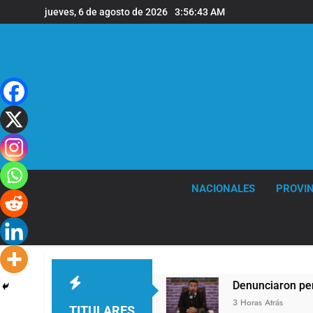
Saltar
jueves, 6 de agosto de 2026
3:56:43 AM
al
contenido
NACIONALES
PROVIN
es ráfagas de viento
Denunciaron penalmente 
3 Horas Atrás
TITULARES