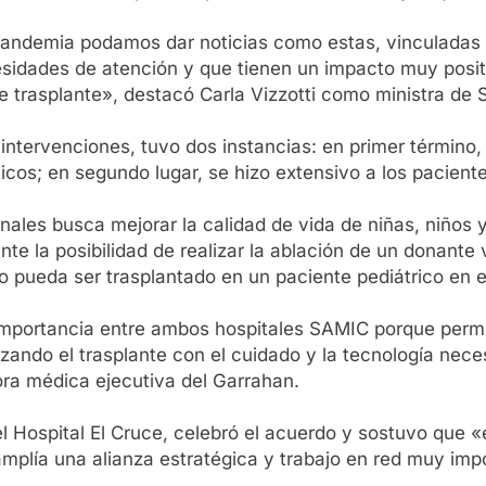
pandemia podamos dar noticias como estas, vinculadas 
sidades de atención y que tienen un impacto muy positi
 trasplante», destacó Carla Vizzotti como ministra de 
4 intervenciones, tuvo dos instancias: en primer términ
ticos; en segundo lugar, se hizo extensivo a los pacient
ionales busca mejorar la calidad de vida de niñas, niños
nte la posibilidad de realizar la ablación de un donante 
go pueda ser trasplantado en un paciente pediátrico en 
mportancia entre ambos hospitales SAMIC porque permit
tizando el trasplante con el cuidado y la tecnología ne
ora médica ejecutiva del Garrahan.
del Hospital El Cruce, celebró el acuerdo y sostuvo qu
amplía una alianza estratégica y trabajo en red muy imp