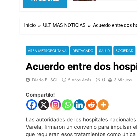
Inicio
ULTIMAS NOTICIAS
Acuerdo entre dos h
ÁREA METROPOLITANA
DESTACADO
SALUD
SOCIEDAD
Acuerdo entre dos hospi
0
Diario EL SOL
5 Años Atrás
3 Minutos
Compartilo!
Las autoridades de los hospitales nacionales
Varela, firmaron un convenio para impulsar el
que requieran esos tratamientos como única a