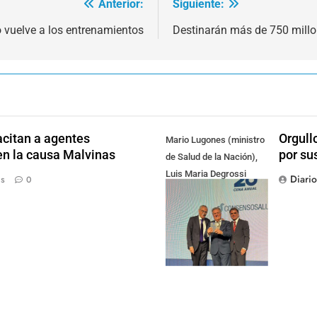
Anterior:
Siguiente:
o vuelve a los entrenamientos
Destinarán más de 750 millo
citan a agentes
Orgull
Mario Lugones (ministro
en la causa Malvinas
por su
de Salud de la Nación),
Luis Maria Degrossi
Diari
ás
0
(Presidente de Apres
Salud) y Cristian Mazza
(Presidente de ALAMI)