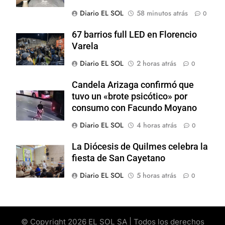
Diario EL SOL
58 minutos atrás
0
67 barrios full LED en Florencio
Varela
Diario EL SOL
2 horas atrás
0
Candela Arizaga confirmó que
tuvo un «brote psicótico» por
consumo con Facundo Moyano
Diario EL SOL
4 horas atrás
0
La Diócesis de Quilmes celebra la
fiesta de San Cayetano
Diario EL SOL
5 horas atrás
0
© Copyright 2026 EL SOL SA | Todos los derechos