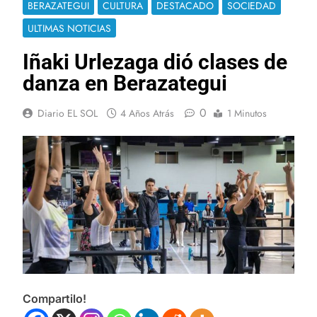
BERAZATEGUI
CULTURA
DESTACADO
SOCIEDAD
ULTIMAS NOTICIAS
Iñaki Urlezaga dió clases de
danza en Berazategui
0
Diario EL SOL
4 Años Atrás
1 Minutos
Compartilo!