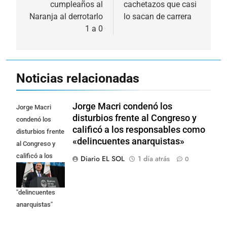
cumpleaños al
cachetazos que casi
entradas
Naranja al derrotarlo
lo sacan de carrera
1 a 0
Noticias relacionadas
Jorge Macri condenó los
Jorge Macri
disturbios frente al Congreso y
condenó los
calificó a los responsables como
disturbios frente
«delincuentes anarquistas»
al Congreso y
calificó a los
Diario EL SOL
1 día atrás
0
responsables
como
"delincuentes
anarquistas"