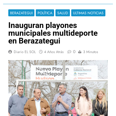
BERAZATEGUI
POLÍTICA
SALUD
ULTIMAS NOTICIAS
Inauguran playones
municipales multideporte
en Berazategui
0
Diario EL SOL
4 Años Atrás
3 Minutos