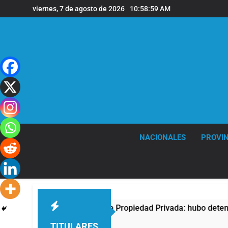
Saltar
viernes, 7 de agosto de 2026
10:58:59 AM
al
contenido
NACIONALES
PROVIN
protesta contra la Ley de Propiedad Privada: hubo detenidos y
TITULARES