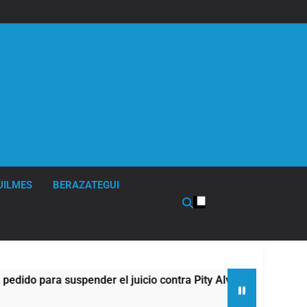
UILMES
BERAZATEGUI
 para suspender el juicio contra Pity Alvarez
1