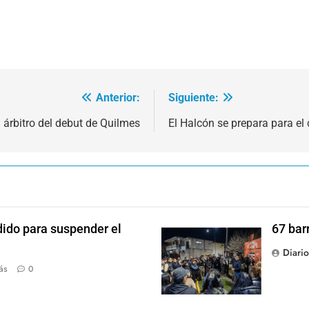
Anterior:
Siguiente:
l árbitro del debut de Quilmes
El Halcón se prepara para e
dido para suspender el
67 bar
Diari
ás
0