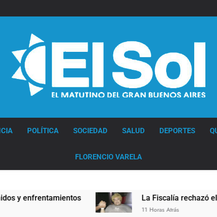
Diario EL SOL
CIA
POLÍTICA
SOCIEDAD
SALUD
DEPORTES
Q
FLORENCIO VARELA
 enfrentamientos
La Fiscalía rechazó el pedido
11 Horas Atrás