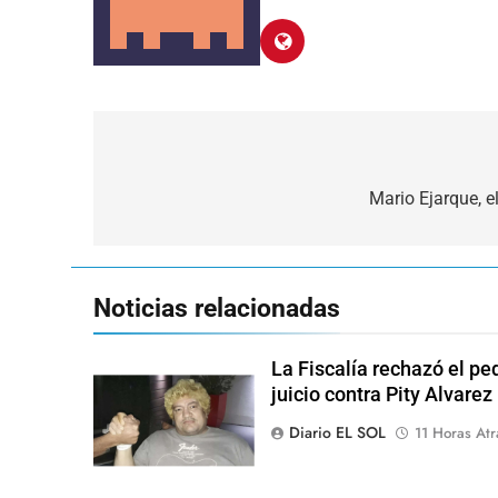
Navegación
de
Mario Ejarque, e
entradas
Noticias relacionadas
La Fiscalía rechazó el pe
juicio contra Pity Alvarez
Diario EL SOL
11 Horas Atr