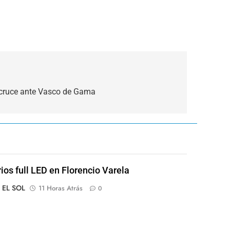
l cruce ante Vasco de Gama
rios full LED en Florencio Varela
o EL SOL
11 Horas Atrás
0