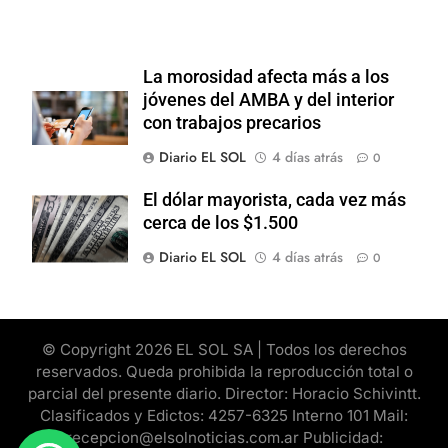
La morosidad afecta más a los
jóvenes del AMBA y del interior
con trabajos precarios
Diario EL SOL
4 días atrás
0
El dólar mayorista, cada vez más
cerca de los $1.500
Diario EL SOL
4 días atrás
0
© Copyright 2026 EL SOL SA | Todos los derechos
reservados. Queda prohibida la reproducción total o
parcial del presente diario. Director: Horacio Schivintt.
Clasificados y Edictos: 4257-6325 Interno 101 Mail:
recepcion@elsolnoticias.com.ar Publicidad: