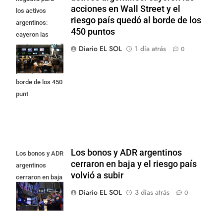
acciones en Wall Street y el
los activos
riesgo país quedó al borde de los
argentinos:
450 puntos
cayeron las
acciones en Wall
Diario EL SOL
1 día atrás
0
Street y el riesgo
país quedó al
borde de los 450
punt
Los bonos y ADR argentinos
Los bonos y ADR
cerraron en baja y el riesgo país
argentinos
volvió a subir
cerraron en baja
y el riesgo país
Diario EL SOL
3 días atrás
0
volvió a subir