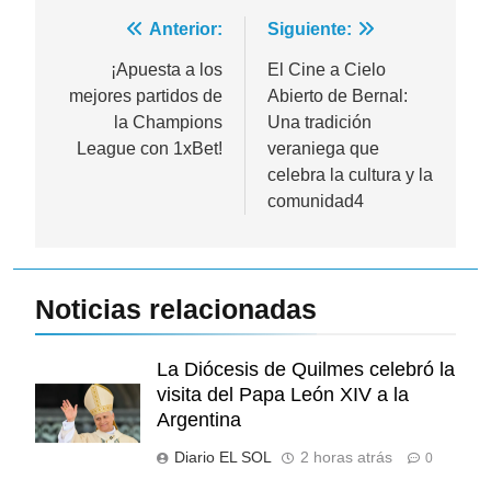
Navegación
Anterior:
Siguiente:
de
¡Apuesta a los
El Cine a Cielo
mejores partidos de
Abierto de Bernal:
entradas
la Champions
Una tradición
League con 1xBet!
veraniega que
celebra la cultura y la
comunidad4
Noticias relacionadas
La Diócesis de Quilmes celebró la
visita del Papa León XIV a la
Argentina
Diario EL SOL
2 horas atrás
0