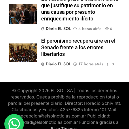
que justifique su patrimonio en
una causa por presunto
enriquecimiento ilícito
Diario EL SOL
4 horas atrás
0
El peronismo recupera aire en el
Senado frente a los errores
libertarios
Diario EL SOL
17 horas atrás
0
© Copyright 2026 EL SOL SA | Todos los derechos
reservados. Queda prohibida la reproducción total o
parcial del presente diario. Director: Horacio Schivintt.
Clasificados y Edictos: 4257-6325 Interno 101 Mail:
recepcion@elsolnoticias.com.ar Publicidad:
publicidad@elsolnoticias.com.ar Funciona gracias a
.
BlazeThemes