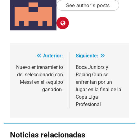
See author's posts
Anterior:
Siguiente:
Navegación
de
Nuevo entrenamiento
Boca Juniors y
del seleccionado con
Racing Club se
entradas
Messi en el «equipo
enfrentan por un
ganador»
lugar en la final de la
Copa Liga
Profesional
Noticias relacionadas