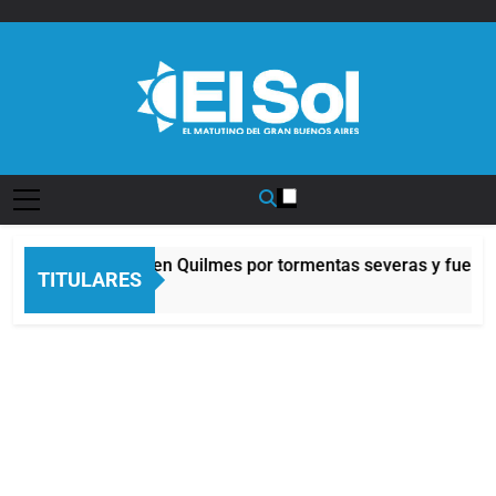
Saltar
al
contenido
Diario EL SOL
Alerta naranja en Quilmes por tormentas severas y fuertes 
TITULARES
5 Horas Atrás