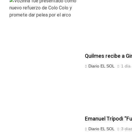
Quilmes recibe a Gi
Diario EL SOL
1 día 
Emanuel Trípodi “F
Diario EL SOL
3 día