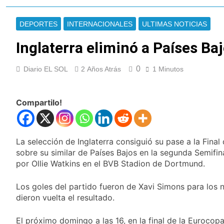
Quilmes en la causa
Orgullo para Quilmes:
Malvinas
reconocieron a Apres
DEPORTES
INTERNACIONALES
ULTIMAS NOTICIAS
Salud por sus 50
17 Horas Atrás
años de trayectoria
Siguen avanzando
Inglaterra eliminó a Países Baj
las intervenciones
hídricas en
17 Horas Atrás
0
Diario EL SOL
2 Años Atrás
1 Minutos
Berazategui y
Se notificaron 21
Quilmes
nuevos casos de la
fiebre chikungunya en
17 Horas Atrás
Compartilo!
el país
Las vacaciones de
invierno se
disfrutaron en
19 Horas Atrás
familia
La selección de Inglaterra consiguió su pase a la Fin
Berazategui será
sede del Festival de
sobre su similar de Países Bajos en la segunda Semifin
Cine de la India 2026
por Ollie Watkins en el BVB Stadion de Dortmund.
20 Horas Atrás
con entrada libre y
Vozinha fue
gratuita
presentado como
Los goles del partido fueron de Xavi Simons para los 
nuevo refuerzo de
dieron vuelta el resultado.
21 Horas Atrás
Colo Colo y promete
Los bonos y ADR
dar pelea por el arco
argentinos cerraron
El próximo domingo a las 16, en la final de la Eurocop