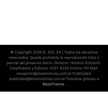
© Copyright 2026 EL SOL SA | Todos los derechos
reservados. Queda prohibida la reproducción total o
parcial del presente diario. Director: Horacio Schivintt.
Clasificados y Edictos: 4257-6325 Interno 101 Mail:
recepcion@elsolnoticias.com.ar Publicidad:
publicidad@elsolnoticias.com.ar Funciona gracias a
.
BlazeThemes