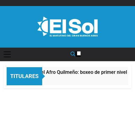
Saltar
al
contenido
Diario EL SOL
La noche del Afro Quilmeño: boxeo de primer nivel en 
TITULARES
10 Horas Atrás