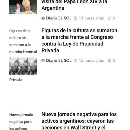
visita del Papa León XIV a la
Argentina
Diario EL SOL
13 horas atrás
0
Figuras de la cultura se sumaron
Figuras de la
a la marcha frente al Congreso
cultura se
contra la Ley de Propiedad
sumaron a la
Privada
marcha frente al
Congreso contra
Diario EL SOL
15 horas atrás
0
la Ley de
Propiedad
Privada
Nueva jornada negativa para los
Nueva jornada
activos argentinos: cayeron las
negativa para
acciones en Wall Street y el
los activos