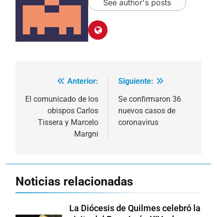
See author's posts
Anterior:
Siguiente:
Navegación
de
El comunicado de los
Se confirmaron 36
obispos Carlos
nuevos casos de
entradas
Tissera y Marcelo
coronavirus
Margni
Noticias relacionadas
La Diócesis de Quilmes celebró la