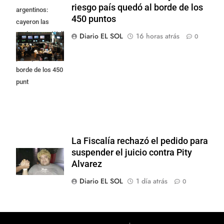
riesgo país quedó al borde de los
argentinos:
450 puntos
cayeron las
acciones en Wall
Diario EL SOL
16 horas atrás
0
Street y el riesgo
país quedó al
borde de los 450
punt
La Fiscalía rechazó el pedido para
suspender el juicio contra Pity
Alvarez
Diario EL SOL
1 día atrás
0