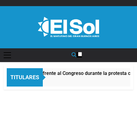
Saltar
al
contenido
Diario EL SOL
Incidentes frente al Congreso durante la protesta cont
TITULARES
4 Horas Atrás