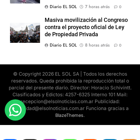
Diario EL SOL
7 horas atrás
0
Masiva movilización al Congreso
contra el proyecto oficial de Ley
de Propiedad Privada
Diario EL SOL
8 horas atrás
0
© Copyright 2026 EL SOL SA | Todos los derechos
reservados. Queda prohibida la reproducción total o
parcial del presente diario. Director: Horacio Schivintt.
Clasificados y Edictos: 4257-6325 Interno 101 Mail:
recepcion@elsolnoticias.com.ar Publicidad:
publicidad@elsolnoticias.com.ar Funciona gracias a
.
BlazeThemes