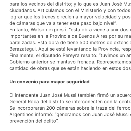
fiesta de San
para los vecinos del distrito; y lo que es Juan José 
23 Horas Atrás
Cayetano
La Línea 148 pasó a
ciudadanos. Articulamos con el Ministerio y con todos
ser operada por La
lograr que los trenes circulen a mayor velocidad y pos
Central de Vicente
de cámaras que va a tener este paso bajo nivel”.
23 Horas Atrás
López
La Municipalidad de
En tanto, Watson expresó: “esta obra viene a unir dos
Quilmes limpió
importantes en la Provincia de Buenos Aires por su ma
sumideros y
paralizadas. Esta obra de tiene 500 metros de extensió
23 Horas Atrás
desagües en medio
Transporte: un
Berazategui. Aquí se está levantando la Provincia, r
de las lluvias
asistente virtual para
Finalmente, el diputado Pereyra resaltó: “tuvimos un an
consultar
Gobierno anterior se mantuvo frenada. Representamos
1 Día Atrás
infracciones en
cantidad de obras que se están haciendo en estos dos 
segundos
Un convenio para mayor seguridad
El intendente Juan José Mussi también firmó un acuerd
General Roca del distrito se interconecten con la cent
Se incorporarán 200 cámaras sobre la traza del ferrocarr
Argentinos informó: “generamos con Juan José Mussi el
prevención del delito”.