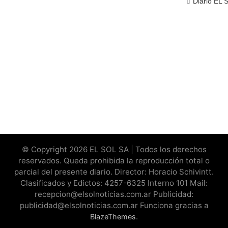
Diario EL 
© Copyright 2026 EL SOL SA | Todos los derechos
reservados. Queda prohibida la reproducción total o
parcial del presente diario. Director: Horacio Schivintt.
Clasificados y Edictos: 4257-6325 Interno 101 Mail:
recepcion@elsolnoticias.com.ar Publicidad:
publicidad@elsolnoticias.com.ar Funciona gracias a
.
BlazeThemes