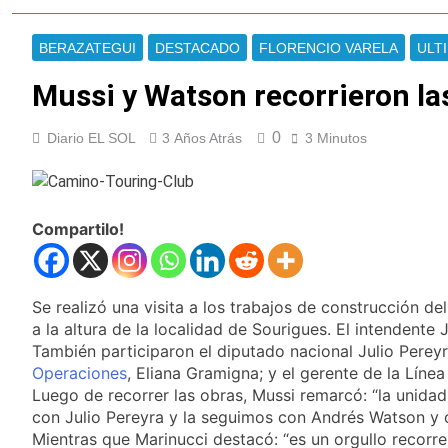
El temporal se
despide del AMBA:
BERAZATEGUI
DESTACADO
FLORENCIO VARELA
ULT
cuándo dejará de
20 Horas Atrás
llover y llega una ola
Kicillof marchó
Mussi y Watson recorrieron la
de frío con mínimas
contra la Ley de
cercanas a 1°C
Propiedad Privada de
21 Horas Atrás
0
Diario EL SOL
3 Años Atrás
3 Minutos
Milei
Renunció el
subsecretario de
Seguridad de
21 Horas Atrás
Quilmes, Hernán
Candela Arizaga
Ocampo, tras la
Compartilo!
confirmó que tuvo un
difusión de chats
«brote psicótico» por
22 Horas Atrás
privados
consumo con
La Libertad Avanza
Facundo Moyano
consiguió la mayoría
Se realizó una visita a los trabajos de construcción de
y rechazó el pedido
a la altura de la localidad de Sourigues. El intenden
22 Horas Atrás
del peronismo de
Masiva movilización
También participaron el diputado nacional Julio Pereyr
girar el proyecto a
al Congreso contra el
Operaciones
, Eliana Gramigna; y el gerente de la Líne
comisión
proyecto oficial de
Luego de recorrer las obras, Mussi remarcó: “la unida
23 Horas Atrás
Ley de Propiedad
La Diócesis de
con Julio Pereyra y la seguimos con Andrés Watson y 
Privada
Quilmes celebra la
Mientras que Marinucci destacó: “es un orgullo recorr