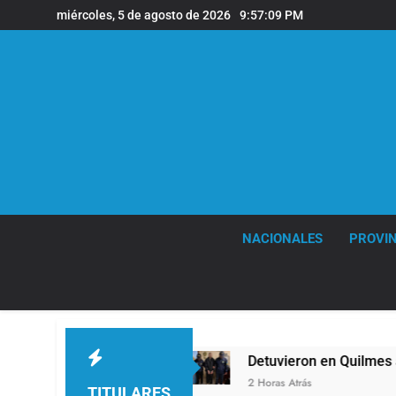
Saltar
miércoles, 5 de agosto de 2026
9:57:11 PM
al
contenido
NACIONALES
PROVIN
Detuvieron en Quilmes a un hombre que amenazó a M
2 Horas Atrás
TITULARES