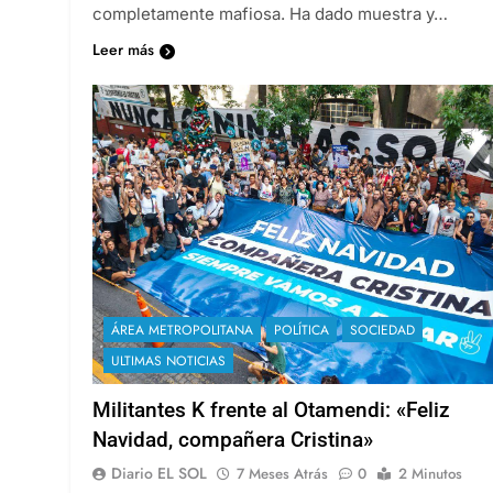
completamente mafiosa. Ha dado muestra y…
Leer más
ÁREA METROPOLITANA
POLÍTICA
SOCIEDAD
ULTIMAS NOTICIAS
Militantes K frente al Otamendi: «Feliz
Navidad, compañera Cristina»
Diario EL SOL
7 Meses Atrás
0
2 Minutos