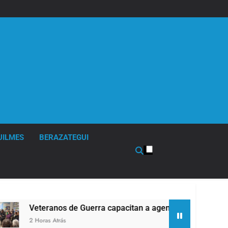
UILMES
BERAZATEGUI
capacitan a agentes municipales de Quilmes en la causa Malv