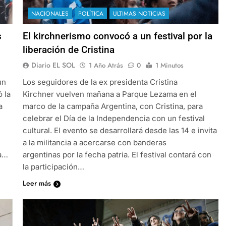
NACIONALES
POLÍTICA
ULTIMAS NOTICIAS
s
El kirchnerismo convocó a un festival por la
liberación de Cristina
Diario EL SOL
1 Año Atrás
0
1 Minutos
un
Los seguidores de la ex presidenta Cristina
 la
Kirchner vuelven mañana a Parque Lezama en el
a
marco de la campaña Argentina, con Cristina, para
celebrar el Día de la Independencia con un festival
cultural. El evento se desarrollará desde las 14 e invita
a la militancia a acercarse con banderas
la…
argentinas por la fecha patria. El festival contará con
la participación…
Leer más