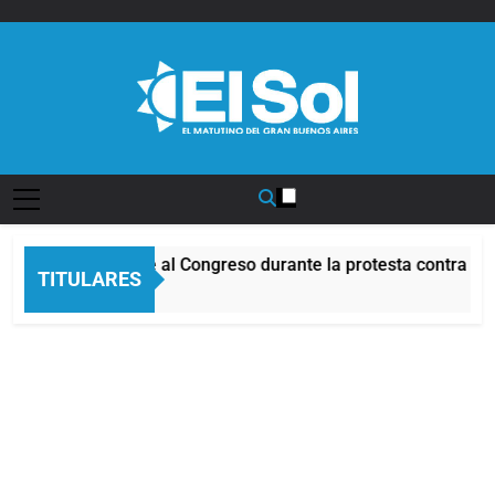
Saltar
al
contenido
Diario EL SOL
Incidentes frente al Congreso durante la protesta contra la
TITULARES
4 Horas Atrás