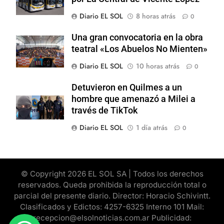
Diario EL SOL
8 horas atrás
0
Una gran convocatoria en la obra
teatral «Los Abuelos No Mienten»
Diario EL SOL
10 horas atrás
0
Detuvieron en Quilmes a un
hombre que amenazó a Milei a
través de TikTok
Diario EL SOL
1 día atrás
0
© Copyright 2026 EL SOL SA | Todos los derechos
reservados. Queda prohibida la reproducción total o
parcial del presente diario. Director: Horacio Schivintt.
Clasificados y Edictos: 4257-6325 Interno 101 Mail:
recepcion@elsolnoticias.com.ar Publicidad: