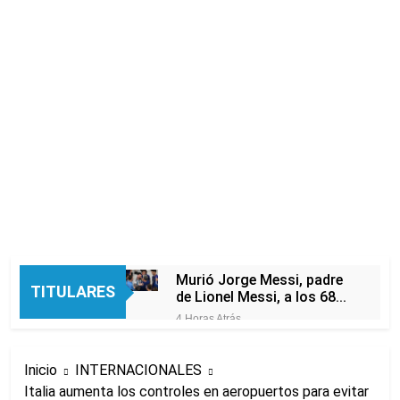
Murió Jorge Messi, padre
TITULARES
de Lionel Messi, a los 68
años
4 Horas Atrás
Thiago Medina fue
imputado formalmente por
Inicio
INTERNACIONALES
abuso sexual
5 Horas Atrás
Italia aumenta los controles en aeropuertos para evitar
La CGT y las dos CTA