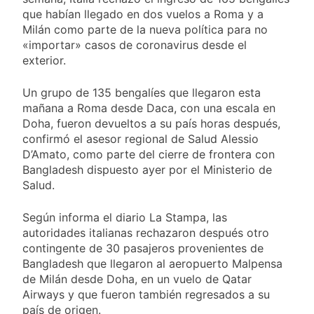
El frío polar se instala en
que habían llegado en dos vuelos a Roma y a
Buenos Aires: mejora el
Milán como parte de la nueva política para no
tiempo y llegan las
1 Día Atrás
«importar» casos de coronavirus desde el
temperaturas más bajas de
Día de San Cayetano:
exterior.
la semana
por qué se celebra
cada 7 de agosto y
1 Día Atrás
Un grupo de 135 bengalíes que llegaron esta
qué representa para
El Senado aprobó la
mañana a Roma desde Daca, con una escala en
los argentinos
ley de propiedad
Doha, fueron devueltos a su país horas después,
privada, pero el
1 Día Atrás
confirmó el asesor regional de Salud Alessio
Gobierno debió
Incidentes frente al
D’Amato, como parte del cierre de frontera con
eliminar otro capítulo
Congreso durante la
Bangladesh dispuesto ayer por el Ministerio de
protesta contra la
2 Días Atrás
Salud.
Ley de Propiedad
La Fiscalía rechazó el
Privada: hubo
pedido para
detenidos y
Según informa el diario La Stampa, las
suspender el juicio
2 Días Atrás
enfrentamientos
autoridades italianas rechazaron después otro
contra Pity Alvarez
67 barrios full LED en
contingente de 30 pasajeros provenientes de
Florencio Varela
Bangladesh que llegaron al aeropuerto Malpensa
2 Días Atrás
de Milán desde Doha, en un vuelo de Qatar
El temporal se
Airways y que fueron también regresados a su
despide del AMBA:
país de origen.
cuándo dejará de