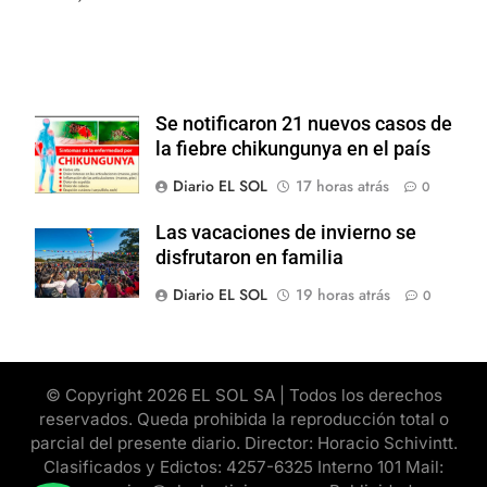
Se notificaron 21 nuevos casos de
la fiebre chikungunya en el país
Diario EL SOL
17 horas atrás
0
Las vacaciones de invierno se
disfrutaron en familia
Diario EL SOL
19 horas atrás
0
© Copyright 2026 EL SOL SA | Todos los derechos
reservados. Queda prohibida la reproducción total o
parcial del presente diario. Director: Horacio Schivintt.
Clasificados y Edictos: 4257-6325 Interno 101 Mail: