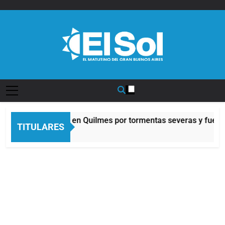
Saltar
al
contenido
Diario EL SOL
Alerta naranja en Quilmes por tormentas severas y fuertes
TITULARES
11 Horas Atrás