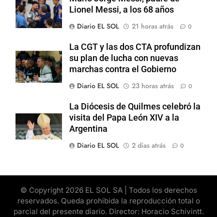
Lionel Messi, a los 68 años
Diario EL SOL
21 horas atrás
0
La CGT y las dos CTA profundizan
su plan de lucha con nuevas
marchas contra el Gobierno
Diario EL SOL
23 horas atrás
0
La Diócesis de Quilmes celebró la
visita del Papa León XIV a la
Argentina
Diario EL SOL
2 días atrás
0
© Copyright 2026 EL SOL SA | Todos los derechos
reservados. Queda prohibida la reproducción total o
parcial del presente diario. Director: Horacio Schivintt.