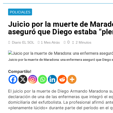
abuso sexual
La CGT y las dos
CTA profundizan su
POLICIALES
plan de lucha con
6 Horas Atrás
nuevas marchas
La noche del Afro
Juicio por la muerte de Mara
contra el Gobierno
Quilmeño: boxeo de
aseguró que Diego estaba “pl
primer nivel en la sede
22 Horas Atrás
de Quilmes
La Diócesis de
Quilmes celebró la
0
Diario EL SOL
1 Mes Atrás
2 Minutos
visita del Papa León
24 Horas Atrás
XIV a la Argentina
Figuras de la cultura
se sumaron a la
Juicio por la muerte de Maradona: una enfermera aseguró que Diego 
marcha frente al
1 Día Atrás
Congreso contra la
Nueva jornada
Compartilo!
Ley de Propiedad
negativa para los
Privada
activos argentinos:
1 Día Atrás
cayeron las acciones
Jorge Macri condenó
en Wall Street y el
El juicio por la muerte de Diego Armando Maradona s
los disturbios frente
riesgo país quedó al
declaración de una de las enfermeras que integró el eq
al Congreso y
1 Día Atrás
borde de los 450
calificó a los
domiciliaria del exfutbolista. La profesional afirmó an
Día Internacional de
puntos
responsables como
«plenamente lúcido» durante parte del período en el 
la Cerveza: los tres
«delincuentes