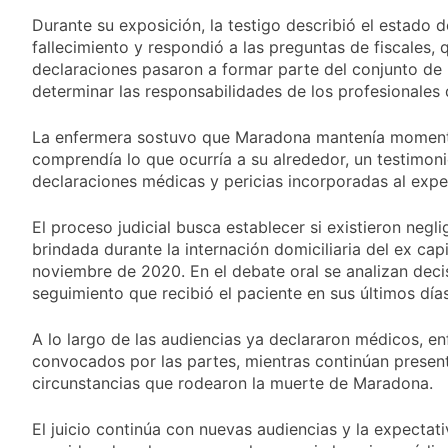
secretos para
1 Día Atrás
anarquistas»
servirla
Durante su exposición, la testigo describió el estado d
El frío polar se
correctamente
fallecimiento y respondió a las preguntas de fiscales,
instala en Buenos
Aires: mejora el
declaraciones pasaron a formar parte del conjunto de 
1 Día Atrás
tiempo y llegan las
determinar las responsabilidades de los profesionales 
Día de San Cayetano:
temperaturas más
por qué se celebra
bajas de la semana
cada 7 de agosto y
La enfermera sostuvo que Maradona mantenía momento
1 Día Atrás
qué representa para
comprendía lo que ocurría a su alrededor, un testimon
El Senado aprobó la
los argentinos
ley de propiedad
declaraciones médicas y pericias incorporadas al expe
privada, pero el
1 Día Atrás
Gobierno debió
El proceso judicial busca establecer si existieron neg
Incidentes frente al
eliminar otro capítulo
Congreso durante la
brindada durante la internación domiciliaria del ex capi
protesta contra la
noviembre de 2020. En el debate oral se analizan decisi
2 Días Atrás
Ley de Propiedad
seguimiento que recibió el paciente en sus últimos días
La Fiscalía rechazó el
Privada: hubo
pedido para
detenidos y
suspender el juicio
A lo largo de las audiencias ya declararon médicos, en
2 Días Atrás
enfrentamientos
contra Pity Alvarez
67 barrios full LED en
convocados por las partes, mientras continúan presen
Florencio Varela
circunstancias que rodearon la muerte de Maradona.
2 Días Atrás
El temporal se
El juicio continúa con nuevas audiencias y la expectat
despide del AMBA: