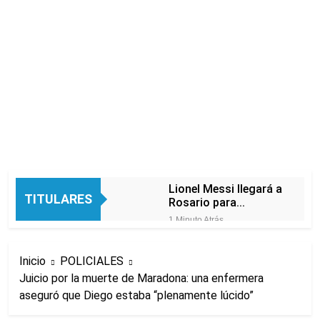
Lionel Messi llegará a
TITULARES
Rosario para
despedir a su padre
1 Minuto Atrás
Jorge Messi
Murió Jorge Messi,
padre de Lionel
Inicio
POLICIALES
Messi, a los 68 años
4 Horas Atrás
Juicio por la muerte de Maradona: una enfermera
Thiago Medina fue
aseguró que Diego estaba “plenamente lúcido”
imputado
formalmente por
5 Horas Atrás