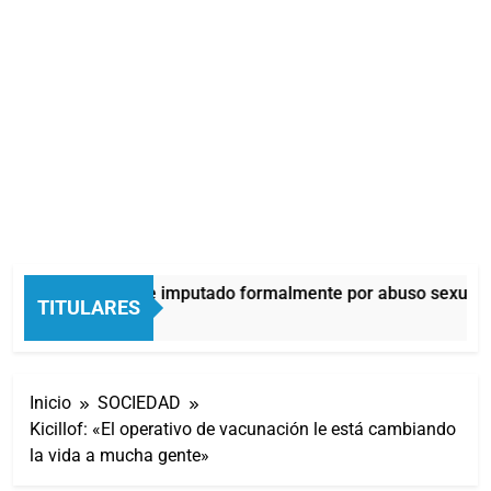
Thiago Medina fue imputado formalmente por abuso sexual
TITULARES
1 Hora Atrás
Inicio
SOCIEDAD
Kicillof: «El operativo de vacunación le está cambiando
la vida a mucha gente»