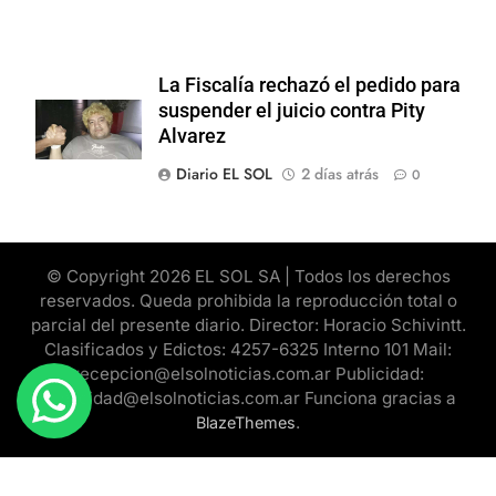
La Fiscalía rechazó el pedido para
suspender el juicio contra Pity
Alvarez
Diario EL SOL
2 días atrás
0
© Copyright 2026 EL SOL SA | Todos los derechos
reservados. Queda prohibida la reproducción total o
parcial del presente diario. Director: Horacio Schivintt.
Clasificados y Edictos: 4257-6325 Interno 101 Mail:
recepcion@elsolnoticias.com.ar Publicidad:
publicidad@elsolnoticias.com.ar Funciona gracias a
.
BlazeThemes