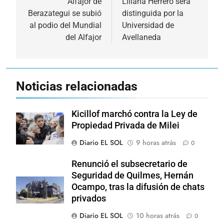
de
Alfajor de
Liliana Herrero será
Berazategui se subió
distinguida por la
entradas
al podio del Mundial
Universidad de
del Alfajor
Avellaneda
Noticias relacionadas
Kicillof marchó contra la Ley de
Propiedad Privada de Milei
Diario EL SOL
9 horas atrás
0
Renunció el subsecretario de
Seguridad de Quilmes, Hernán
Ocampo, tras la difusión de chats
privados
Diario EL SOL
10 horas atrás
0