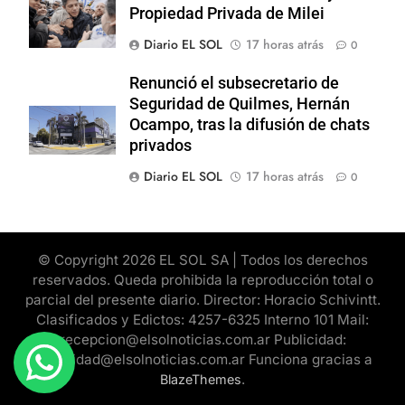
Propiedad Privada de Milei
Diario EL SOL
17 horas atrás
0
Renunció el subsecretario de
Seguridad de Quilmes, Hernán
Ocampo, tras la difusión de chats
privados
Diario EL SOL
17 horas atrás
0
© Copyright 2026 EL SOL SA | Todos los derechos
reservados. Queda prohibida la reproducción total o
parcial del presente diario. Director: Horacio Schivintt.
Clasificados y Edictos: 4257-6325 Interno 101 Mail:
recepcion@elsolnoticias.com.ar Publicidad:
publicidad@elsolnoticias.com.ar Funciona gracias a
.
BlazeThemes