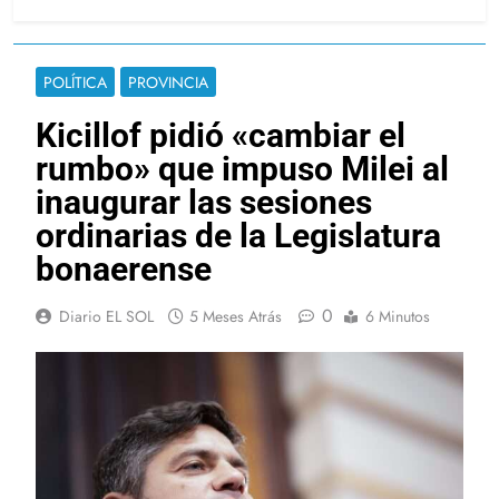
POLÍTICA
PROVINCIA
Kicillof pidió «cambiar el
rumbo» que impuso Milei al
inaugurar las sesiones
ordinarias de la Legislatura
bonaerense
0
Diario EL SOL
5 Meses Atrás
6 Minutos