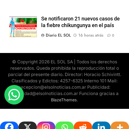
Se notificaron 21 nuevos casos de
la fiebre chikungunya en el país
Diario EL SOL
16 horas atrás
0
© Copyright 2026 EL SOL SA | Todos los derechos
reservados. Queda prohibida la reproducción total o
parcial del presente diario. Director: Horacio Schivintt.
Clasificados y Edictos: 4257-6325 Interno 101 Mail:
recepcion@elsolnoticias.com.ar Publicidad:
publicidad@elsolnoticias.com.ar Funciona gracias a
.
BlazeThemes