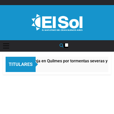
Saltar
al
contenido
Diario EL SOL
Alerta naranja en Quilmes por tormentas severas y fuer
TITULARES
10 Horas Atrás