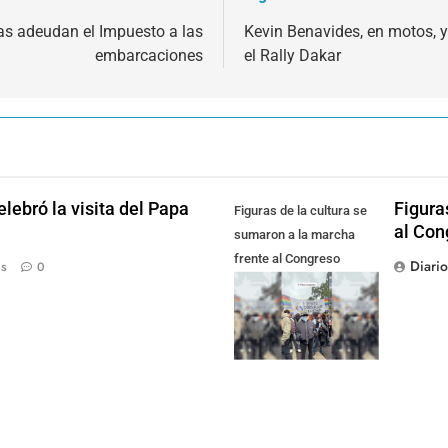
as adeudan el Impuesto a las
Kevin Benavides, en motos, y
embarcaciones
el Rally Dakar
lebró la visita del Papa
Figura
Figuras de la cultura se
al Con
sumaron a la marcha
frente al Congreso
Diari
ás
0
contra la Ley de
Propiedad Privada