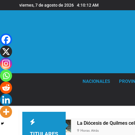
Saltar
viernes, 7 de agosto de 2026
4:10:13 AM
al
contenido
NACIONALES
PROVIN
de Quilmes
La Diócesis de Quilmes celebró la v
9 Horas Atrás
TITULARES