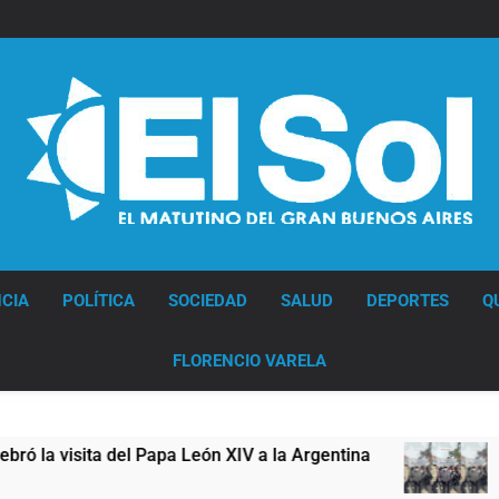
Diario EL SOL
CIA
POLÍTICA
SOCIEDAD
SALUD
DEPORTES
Q
FLORENCIO VARELA
isita del Papa León XIV a la Argentina
Figuras
11 Horas 