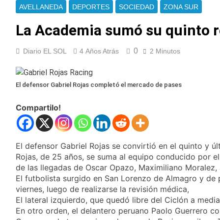
Aldo Sessa, una vida
Libertadores!
AVELLANEDA
DEPORTES
SOCIEDAD
ZONA SUR
detrás de la cámara:
el fotógrafo que
2 Horas Atrás
La Academia sumó su quinto r
convirtió la mirada en
Messi sigue en
memoria
Rosario tras la
0
Diario EL SOL
4 Años Atrás
2 Minutos
muerte de su padre y
2 Horas Atrás
aún no definió
Identificaron al
cuándo volverá a
policía de civil que
Miami
El defensor Gabriel Rojas completó el mercado de pases
habría disparado
3 Horas Atrás
durante los
La Justicia pidió a
incidentes frente al
Compartilo!
Manuel Adorni que
Congreso
justifique su
4 Horas Atrás
patrimonio en una
Alerta por frío
causa por presunto
extremo en Buenos
El defensor Gabriel Rojas se convirtió en el quinto y ú
enriquecimiento
Aires: cómo estará el
4 Horas Atrás
ilícito
Rojas, de 25 años, se suma al equipo conducido por el
tiempo este lunes y
Quilmes: detuvieron a
de las llegadas de Oscar Opazo, Maximiliano Moralez, 
cuándo comenzará a
una mujer por
El futbolista surgido en San Lorenzo de Almagro y de p
aflojar el frío
intentar ingresar
16 Horas Atrás
viernes, luego de realizarse la revisión médica,
droga a una cárcel
El peronismo
El lateral izquierdo, que quedó libre del Ciclón a med
escondida en la ropa
recupera aire en el
En otro orden, el delantero peruano Paolo Guerrero co
de su hija
Senado frente a los
17 Horas Atrás