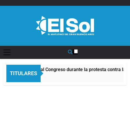
Saltar
al
contenido
Diario EL SOL
Incidentes frente al Congreso durante la protesta contra la 
TITULARES
4 Horas Atrás