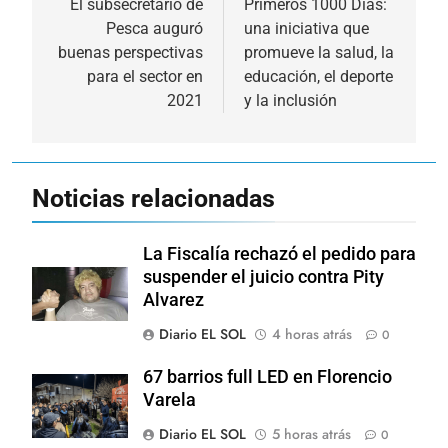
de
El subsecretario de
Primeros 1000 Días:
Pesca auguró
una iniciativa que
entradas
buenas perspectivas
promueve la salud, la
para el sector en
educación, el deporte
2021
y la inclusión
Noticias relacionadas
La Fiscalía rechazó el pedido para
suspender el juicio contra Pity
Alvarez
Diario EL SOL
4 horas atrás
0
67 barrios full LED en Florencio
Varela
Diario EL SOL
5 horas atrás
0