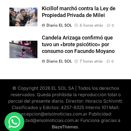
Kicillof marchó contra la Ley de
Propiedad Privada de Milei
Diario EL SOL
6 horas atrás
0
Candela Arizaga confirmó que
tuvo un «brote psicótico» por
consumo con Facundo Moyano
Diario EL SOL
7 horas atrás
0
© Copyright 2026 EL SOL SA | Todos los derechos
reservados. Queda prohibida la reproducción total o
parcial del presente diario. Director: Horacio Schivintt.
Clasificados y Edictos: 4257-6325 Interno 101 Mail:
recepcion@elsolnoticias.com.ar Publicidad:
publicidad@elsolnoticias.com.ar Funciona gracias a
.
BlazeThemes