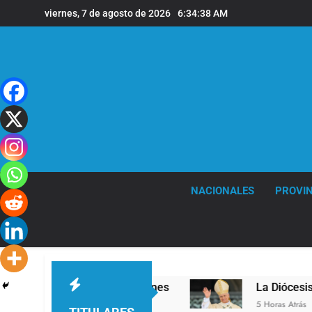
Saltar
viernes, 7 de agosto de 2026
6:34:39 AM
al
contenido
NACIONALES
PROVIN
ivel en la sede de Quilmes
La Diócesis de Qui
5 Horas Atrás