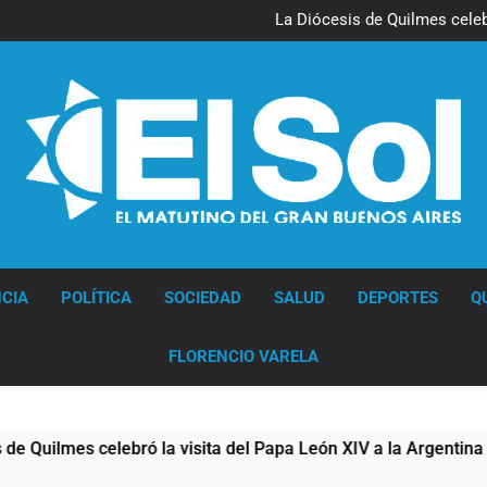
La noche del Afro Quilmeño: 
La Diócesis de Quilmes celebr
Figuras de la cultura se suma
Nueva jornada negativa para 
en Wall Street y el
La noche del Afro Quilmeño: 
La Diócesis de Quilmes celebr
Figuras de la cultura se suma
Nueva jornada negativa para 
en Wall Street y el
Diario EL SOL
CIA
POLÍTICA
SOCIEDAD
SALUD
DEPORTES
Q
FLORENCIO VARELA
lmes celebró la visita del Papa León XIV a la Argentina