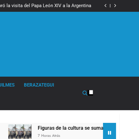
boxeo de primer nivel en la sede de Quilmes
ó la visita del Papa León XIV a la Argentina
ron a la marcha frente al Congreso contra la
Ley de Propiedad Privada
los activos argentinos: cayeron las acciones
 riesgo país quedó al borde de los 450 puntos
boxeo de primer nivel en la sede de Quilmes
ó la visita del Papa León XIV a la Argentina
ron a la marcha frente al Congreso contra la
Ley de Propiedad Privada
los activos argentinos: cayeron las acciones
 riesgo país quedó al borde de los 450 puntos
UILMES
BERAZATEGUI
Figuras de la cultura se sumaron a la marcha frente
7 Horas Atrás