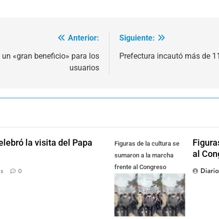
Anterior:
Siguiente:
 un «gran beneficio» para los
Prefectura incautó más de 11
usuarios
lebró la visita del Papa
Figura
Figuras de la cultura se
al Con
sumaron a la marcha
frente al Congreso
Diari
ás
0
contra la Ley de
Propiedad Privada