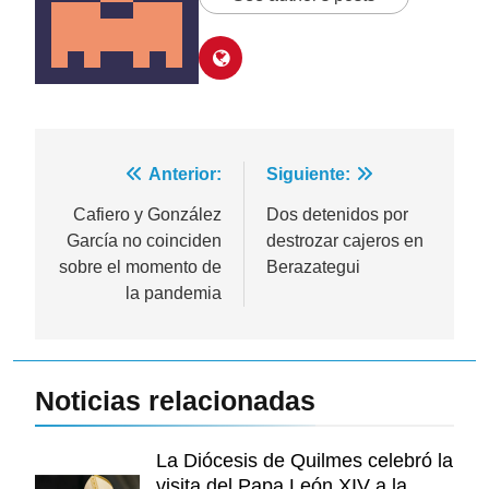
Navegación
Anterior:
Siguiente:
de
Cafiero y González
Dos detenidos por
García no coinciden
destrozar cajeros en
entradas
sobre el momento de
Berazategui
la pandemia
Noticias relacionadas
La Diócesis de Quilmes celebró la
visita del Papa León XIV a la