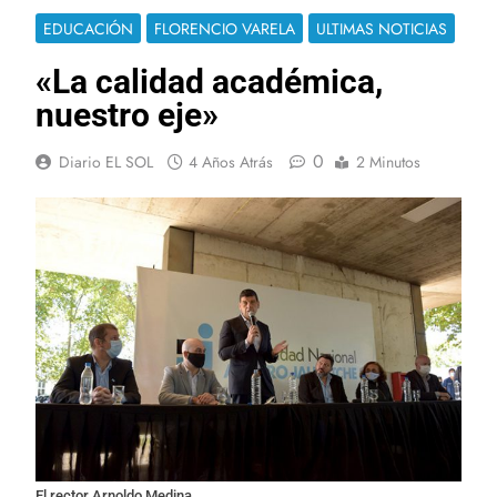
EDUCACIÓN
FLORENCIO VARELA
ULTIMAS NOTICIAS
«La calidad académica,
nuestro eje»
0
Diario EL SOL
4 Años Atrás
2 Minutos
El rector Arnoldo Medina