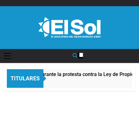
Saltar
al
contenido
Diario EL SOL
nte al Congreso durante la protesta contra la Ley de Propieda
TITULARES