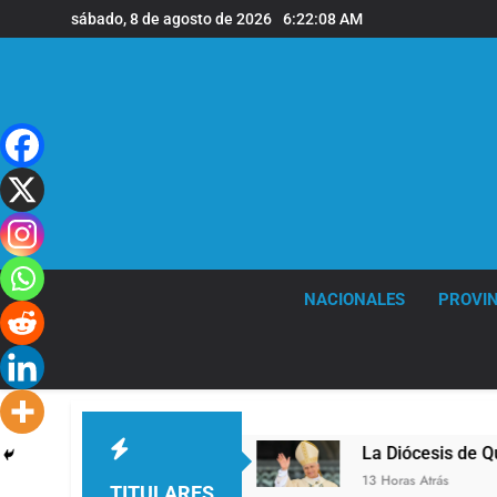
Saltar
sábado, 8 de agosto de 2026
6:22:08 AM
al
contenido
NACIONALES
PROVIN
la sede de Quilmes
La Diócesis de Quilmes cel
13 Horas Atrás
TITULARES