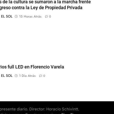
s de la cultura se sumaron a la marcha frente
greso contra la Ley de Propiedad Privada
o EL SOL
15 Horas Atrás
0
rios full LED en Florencio Varela
o EL SOL
1 Día Atrás
0
esente diario. Director: Horacio Schivintt.