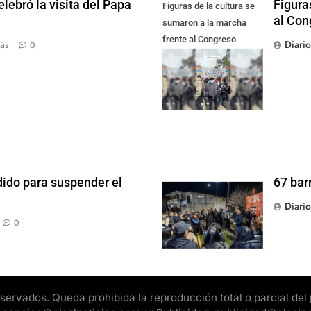
lebró la visita del Papa
Figura
Figuras de la cultura se
al Con
sumaron a la marcha
frente al Congreso
Diari
ás
0
contra la Ley de
Propiedad Privada
dido para suspender el
67 bar
Diari
0
rvados. Queda prohibida la reproducción total o parcial del pr