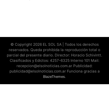
© Copyright 2026 EL SOL SA | Todos los derechos
reservados. Queda prohibida la reproducción total o
parcial del presente diario. Director: Horacio Schivintt.
Clasificados y Edictos: 4257-6325 Interno 101 Mail:
recepcion@elsolnoticias.com.ar Publicidad:
publicidad@elsolnoticias.com.ar Funciona gracias a
.
BlazeThemes