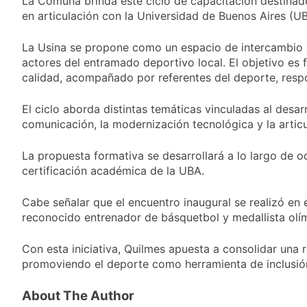
La Comuna brinda este ciclo de capacitación destinado
nuevo refuerzo de
22 Horas Atrás
en articulación con la Universidad de Buenos Aires (UB
Colo Colo y promete
Los bonos y ADR
dar pelea por el arco
argentinos cerraron
La Usina se propone como un espacio de intercambio de
en baja y el riesgo
23 Horas Atrás
país volvió a subir
actores del entramado deportivo local. El objetivo es 
Argentina respondió
calidad, acompañado por referentes del deporte, resp
a Brasil tras la rebaja
diplomática y
24 Horas Atrás
atribuyó la medida a
El ciclo aborda distintas temáticas vinculadas al desarr
Cómo estará el clima
diferencias
comunicación, la modernización tecnológica y la articu
en Buenos Aires este
ideológicas
miércoles 5 de
1 Día Atrás
agosto: vuelve el frío
La propuesta formativa se desarrollará a lo largo de 
polar al AMBA
certificación académica de la UBA.
Cabe señalar que el encuentro inaugural se realizó en 
reconocido entrenador de básquetbol y medallista olím
Con esta iniciativa, Quilmes apuesta a consolidar una r
promoviendo el deporte como herramienta de inclusión
About The Author