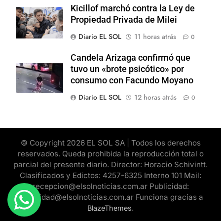
Kicillof marchó contra la Ley de
Propiedad Privada de Milei
Diario EL SOL
11 horas atrás
0
Candela Arizaga confirmó que
tuvo un «brote psicótico» por
consumo con Facundo Moyano
Diario EL SOL
12 horas atrás
0
© Copyright 2026 EL SOL SA | Todos los derechos
reservados. Queda prohibida la reproducción total o
parcial del presente diario. Director: Horacio Schivintt.
Clasificados y Edictos: 4257-6325 Interno 101 Mail:
recepcion@elsolnoticias.com.ar Publicidad:
publicidad@elsolnoticias.com.ar Funciona gracias a
.
BlazeThemes