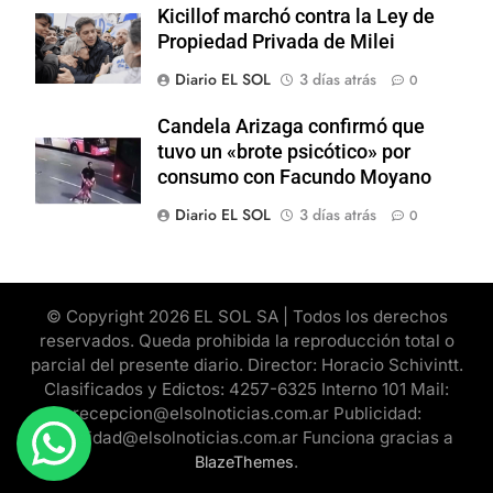
Kicillof marchó contra la Ley de
Propiedad Privada de Milei
Diario EL SOL
3 días atrás
0
Candela Arizaga confirmó que
tuvo un «brote psicótico» por
consumo con Facundo Moyano
Diario EL SOL
3 días atrás
0
© Copyright 2026 EL SOL SA | Todos los derechos
reservados. Queda prohibida la reproducción total o
parcial del presente diario. Director: Horacio Schivintt.
Clasificados y Edictos: 4257-6325 Interno 101 Mail:
recepcion@elsolnoticias.com.ar Publicidad:
publicidad@elsolnoticias.com.ar Funciona gracias a
.
BlazeThemes