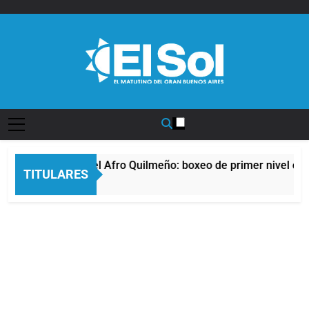
Saltar
al
contenido
Diario EL SOL
La noche del Afro Quilmeño: boxeo de primer nivel en l
TITULARES
10 Horas Atrás