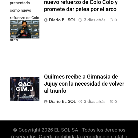
nuevo refuerzo de Colo Colo y
presentado
promete dar pelea por el arco
como nuevo
refuerzo de Colo
Diario EL SOL
3 días atrás
0
Colo y promete
dar pelea por el
arco
Quilmes recibe a Gimnasia de
Jujuy con la necesidad de volver
al triunfo
Diario EL SOL
3 días atrás
0
© Copyright 2026 EL SOL SA | Todos los derechos
reservados. Queda prohibida la reproducción total o